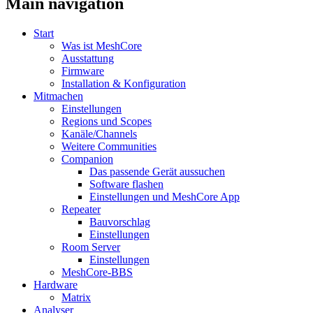
Main navigation
Start
Was ist MeshCore
Ausstattung
Firmware
Installation & Konfiguration
Mitmachen
Einstellungen
Regions und Scopes
Kanäle/Channels
Weitere Communities
Companion
Das passende Gerät aussuchen
Software flashen
Einstellungen und MeshCore App
Repeater
Bauvorschlag
Einstellungen
Room Server
Einstellungen
MeshCore-BBS
Hardware
Matrix
Analyser