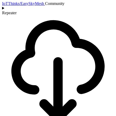
IoTThinks/EasySkyMesh
Community
Repeater