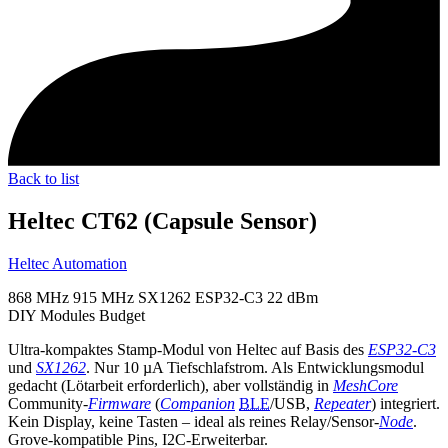
Back to list
Heltec CT62 (Capsule Sensor)
Heltec Automation
868 MHz
915 MHz
SX1262
ESP32-C3
22 dBm
DIY Modules
Budget
Ultra-kompaktes Stamp-Modul von Heltec auf Basis des
ESP32-C3
und
SX1262
. Nur 10 µA Tiefschlafstrom. Als Entwicklungsmodul
gedacht (Lötarbeit erforderlich), aber vollständig in
MeshCore
Community-
Firmware
(
Companion
BLE
/USB,
Repeater
) integriert.
Kein Display, keine Tasten – ideal als reines Relay/Sensor-
Node
.
Grove-kompatible Pins, I2C-Erweiterbar.