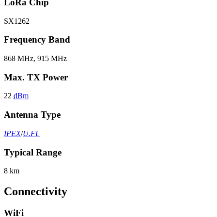
LoRa Chip
SX1262
Frequency Band
868 MHz, 915 MHz
Max. TX Power
22
dBm
Antenna Type
IPEX
/
U.FL
Typical Range
8 km
Connectivity
WiFi