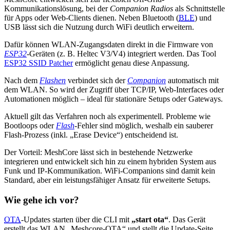
Kommunikationslösung, bei der
Companion Radios
als Schnittstelle
für Apps oder Web-Clients dienen. Neben Bluetooth (
BLE
) und
USB lässt sich die Nutzung durch WiFi deutlich erweitern.
Dafür können WLAN-Zugangsdaten direkt in die Firmware von
ESP32
-Geräten (z. B. Heltec V3/V4) integriert werden. Das Tool
ESP32 SSID Patcher
ermöglicht genau diese Anpassung.
Nach dem
Flashen
verbindet sich der
Companion
automatisch mit
dem WLAN. So wird der Zugriff über TCP/IP, Web-Interfaces oder
Automationen möglich – ideal für stationäre Setups oder Gateways.
Aktuell gilt das Verfahren noch als experimentell. Probleme wie
Bootloops oder
Flash
-Fehler sind möglich, weshalb ein sauberer
Flash-Prozess (inkl. „Erase Device“) entscheidend ist.
Der Vorteil: MeshCore lässt sich in bestehende Netzwerke
integrieren und entwickelt sich hin zu einem hybriden System aus
Funk und IP-Kommunikation. WiFi-Companions sind damit kein
Standard, aber ein leistungsfähiger Ansatz für erweiterte Setups.
Wie gehe ich vor?
OTA
-Updates starten über die CLI mit
„start ota“
. Das Gerät
erstellt das WLAN „Meshcore-OTA“ und stellt die Update-Seite