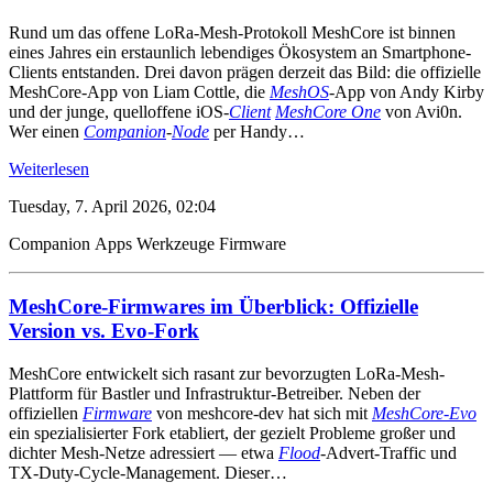
Rund um das offene LoRa-Mesh-Protokoll MeshCore ist binnen
eines Jahres ein erstaunlich lebendiges Ökosystem an Smartphone-
Clients entstanden. Drei davon prägen derzeit das Bild: die offizielle
MeshCore-App von Liam Cottle, die
MeshOS
-App von Andy Kirby
und der junge, quelloffene iOS-
Client
MeshCore One
von Avi0n.
Wer einen
Companion
-
Node
per Handy…
Weiterlesen
Tuesday, 7. April 2026, 02:04
Companion
Apps
Werkzeuge
Firmware
MeshCore-Firmwares im Überblick: Offizielle
Version vs. Evo-Fork
MeshCore entwickelt sich rasant zur bevorzugten LoRa-Mesh-
Plattform für Bastler und Infrastruktur-Betreiber. Neben der
offiziellen
Firmware
von meshcore-dev hat sich mit
MeshCore-Evo
ein spezialisierter Fork etabliert, der gezielt Probleme großer und
dichter Mesh-Netze adressiert — etwa
Flood
-Advert-Traffic und
TX-Duty-Cycle-Management. Dieser…