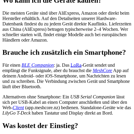
Wo kann ich die Geräte kaufen?
Die meisten Geräte sind über AliExpress, Amazon oder direkt beim
Hersteller erhältlich. Auf den Detailseiten unserer Hardware-
Datenbank findest du zu jedem Gerät direkte Kauflinks. Lieferzeiten
aus China (AliExpress) betragen typischerweise 2–4 Wochen. Wer
schneller starten will, findet einige Modelle auch bei europäischen
Händlern oder Amazon.
Brauche ich zusätzlich ein Smartphone?
Für einen
BLE Companion
: ja. Das
LoRa
-Gerät sendet und
empfängt die Funksignale, aber du brauchst die
MeshCore
App auf
deinem Android- oder iOS-Smartphone, um Nachrichten zu lesen
und zu schreiben. Die Verbindung zwischen Gerät und Smartphone
läuft über Bluetooth.
Alternativen ohne Smartphone: Ein
USB Serial Companion
lässt
sich per USB-Kabel an einen Computer anschließen und über den
Web-
Client
(app.meshcore.nz) bedienen. Standalone-Geräte wie das
LilyGo T-Deck
haben Tastatur und Display direkt an Bord.
Was kostet der Einstieg?