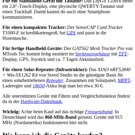
Für ein Standalone-Gerät mit Tastatur:
Das
LilyGo T-Deck
bietet
ein 2,8"-Touch-Display, eine physische QWERTY-Tastatur und
einen Trackball. Damit kannst du auch ohne Smartphone
kommunizieren.
Für einen kompakten Tracker:
Der
SenseCAP Card Tracker
T1000-E
ist kreditkartengroß, hat
GPS
und passt in die
Hosentasche.
Für fertige Handheld-Geräte:
Der
GAT562 Mesh Tracker Pro
von
MTools Tec kommt fertig montiert im
Spritzgussgehäuse
mit
TFT
-
Display, GPS, Joystick und ca. 7 Tagen Akkulaufzeit.
Für einen Solar-Repeater (Infrastruktur):
Das
XIAO nRF52840
+ Wio-SX1262 Kit
von Seeed Studio ist die günstigste Basis für
einen solarbetriebenen
Repeater
. Zusammen mit Solarpanel,
MPPT
-
Laderegler und
18650
-Akku liegt man bei etwa 30 €.
Alle unterstützten Geräte mit Filtern und Vergleichsfunktion findest
du in der
Hardware-Datenbank
.
Wichtig:
Achte beim Kauf auf das richtige
Frequenzband
. In
Deutschland wird das
868-MHz-Band
genutzt. Geräte mit 915
MHz (Nordamerika) funktionieren hier nicht.